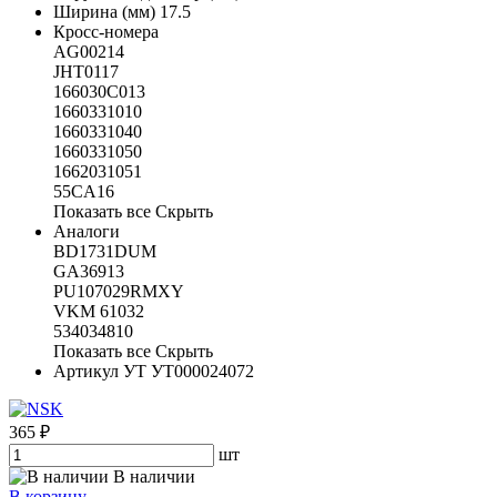
Ширина (мм)
17.5
Кросс-номера
AG00214
JHT0117
166030C013
1660331010
1660331040
1660331050
1662031051
55CA16
Показать все
Скрыть
Аналоги
BD1731DUM
GA36913
PU107029RMXY
VKM 61032
534034810
Показать все
Скрыть
Артикул УТ
УТ000024072
365 ₽
шт
В наличии
В корзину