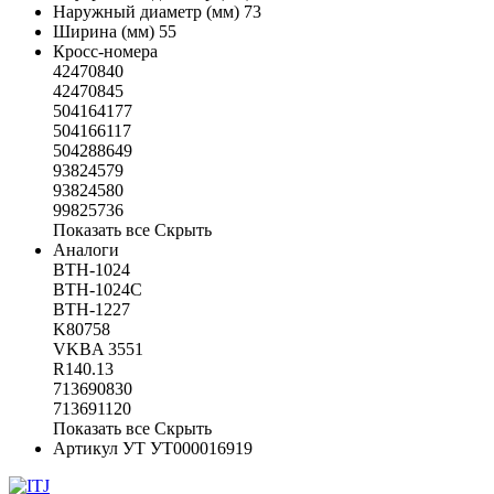
Наружный диаметр (мм)
73
Ширина (мм)
55
Кросс-номера
42470840
42470845
504164177
504166117
504288649
93824579
93824580
99825736
Показать все
Скрыть
Аналоги
BTH-1024
BTH-1024C
BTH-1227
K80758
VKBA 3551
R140.13
713690830
713691120
Показать все
Скрыть
Артикул УТ
УТ000016919