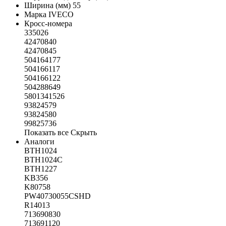
Ширина (мм)
55
Марка
IVECO
Кросс-номера
335026
42470840
42470845
504164177
504166117
504166122
504288649
5801341526
93824579
93824580
99825736
Показать все
Скрыть
Аналоги
BTH1024
BTH1024C
BTH1227
KB356
K80758
PW40730055CSHD
R14013
713690830
713691120