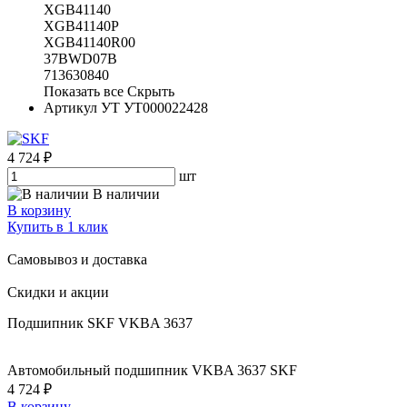
XGB41140
XGB41140P
XGB41140R00
37BWD07B
713630840
Показать все
Скрыть
Артикул УТ
УТ000022428
4 724 ₽
шт
В наличии
В корзину
Купить в 1 клик
Самовывоз и доставка
Скидки и акции
Подшипник SKF VKBA 3637
Автомобильный подшипник VKBA 3637 SKF
4 724 ₽
В корзину