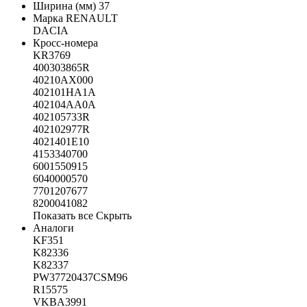
Ширина (мм)
37
Марка
RENAULT
DACIA
Кросс-номера
KR3769
400303865R
40210AX000
402101HA1A
402104AA0A
402105733R
402102977R
4021401E10
4153340700
6001550915
6040000570
7701207677
8200041082
Показать все
Скрыть
Аналоги
KF351
K82336
K82337
PW37720437CSM96
R15575
VKBA3991