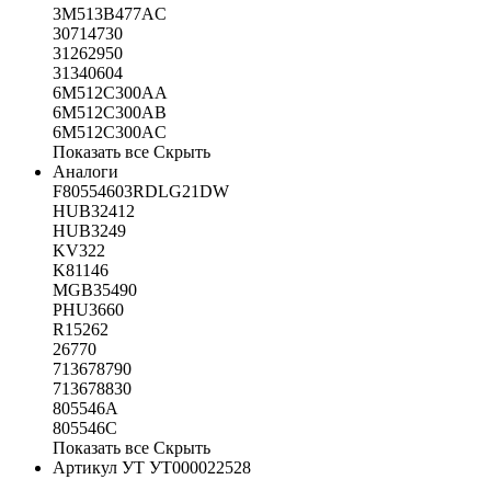
3M513B477AC
30714730
31262950
31340604
6M512C300AA
6M512C300AB
6M512C300AC
Показать все
Скрыть
Аналоги
F80554603RDLG21DW
HUB32412
HUB3249
KV322
K81146
MGB35490
PHU3660
R15262
26770
713678790
713678830
805546A
805546C
Показать все
Скрыть
Артикул УТ
УТ000022528