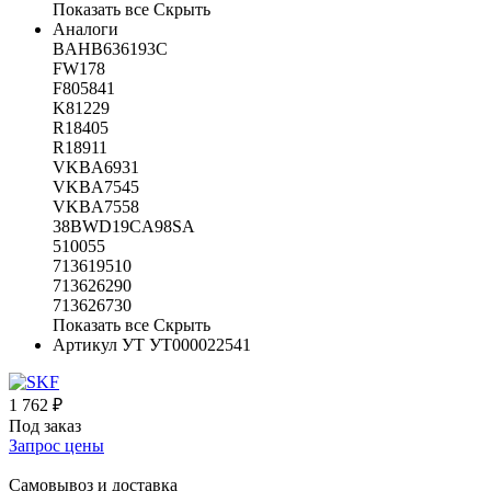
Показать все
Скрыть
Аналоги
BAHB636193C
FW178
F805841
K81229
R18405
R18911
VKBA6931
VKBA7545
VKBA7558
38BWD19CA98SA
510055
713619510
713626290
713626730
Показать все
Скрыть
Артикул УТ
УТ000022541
1 762 ₽
Под заказ
Запрос цены
Самовывоз и доставка