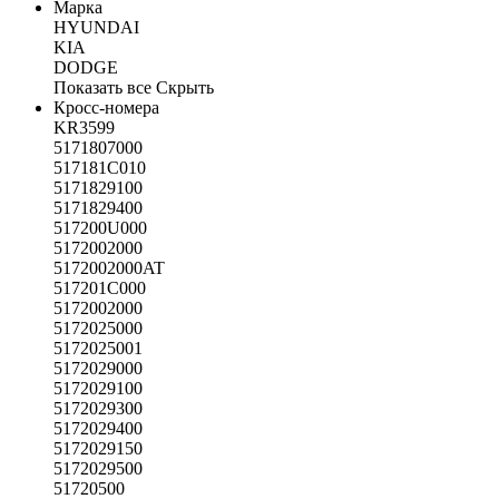
Марка
HYUNDAI
KIA
DODGE
Показать все
Скрыть
Кросс-номера
KR3599
5171807000
517181C010
5171829100
5171829400
517200U000
5172002000
5172002000AT
517201C000
5172002000
5172025000
5172025001
5172029000
5172029100
5172029300
5172029400
5172029150
5172029500
51720500