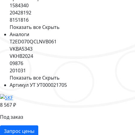
1584340
20428192
8151816
Показать все
Скрыть
Аналоги
T2ED070QCLNVB061
VKBA5343
VKHB2024
09876
201031
Показать все
Скрыть
Артикул УТ
УТ000021705
8 567 ₽
Под заказ
Запрос цены