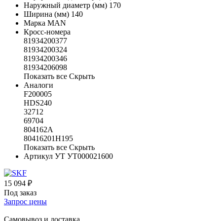
Наружный диаметр (мм)
170
Ширина (мм)
140
Марка
MAN
Кросс-номера
81934200377
81934200324
81934200346
81934206098
Показать все
Скрыть
Аналоги
F200005
HDS240
32712
69704
804162A
80416201H195
Показать все
Скрыть
Артикул УТ
УТ000021600
15 094 ₽
Под заказ
Запрос цены
Самовывоз и доставка