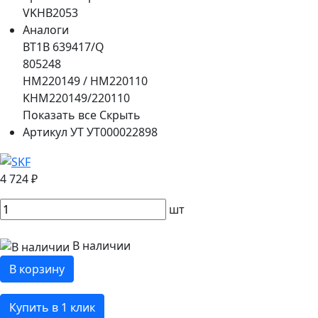
VKHB2053
Аналоги
BT1B 639417/Q
805248
HM220149 / HM220110
KHM220149/220110
Показать все
Скрыть
Артикул УТ
УТ000022898
4 724 ₽
шт
В наличии
В корзину
Купить в 1 клик