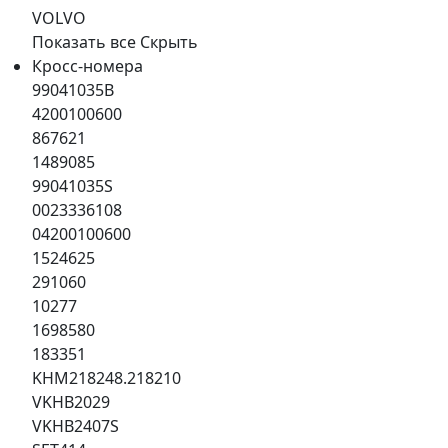
VOLVO
Показать все
Скрыть
Кросс-номера
99041035B
4200100600
867621
1489085
99041035S
0023336108
04200100600
1524625
291060
10277
1698580
183351
KHM218248.218210
VKHB2029
VKHB2407S