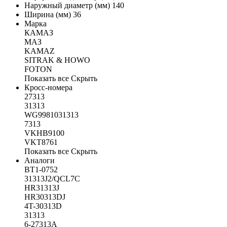
Наружный диаметр (мм)
140
Ширина (мм)
36
Марка
КАМАЗ
МАЗ
KAMAZ
SITRAK & HOWO
FOTON
Показать все
Скрыть
Кросс-номера
27313
31313
WG9981031313
7313
VKHB9100
VKT8761
Показать все
Скрыть
Аналоги
BT1-0752
31313J2/QCL7C
HR31313J
HR30313DJ
4T-30313D
31313
6-27313А