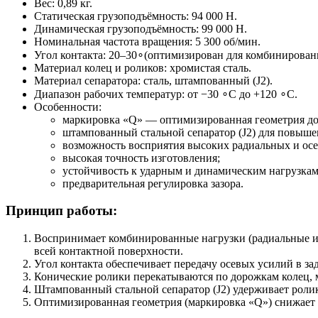
Вес: 0,89 кг.
Статическая грузоподъёмность: 94 000 Н.
Динамическая грузоподъёмность: 99 000 Н.
Номинальная частота вращения: 5 300 об/мин.
Угол контакта: 20–30∘(оптимизирован для комбинирован
Материал колец и роликов: хромистая сталь.
Материал сепаратора: сталь, штампованный (J2).
Диапазон рабочих температур: от −30 ∘C до +120 ∘C.
Особенности:
маркировка «Q» — оптимизированная геометрия до
штампованный стальной сепаратор (J2) для повыше
возможность восприятия высоких радиальных и осе
высокая точность изготовления;
устойчивость к ударным и динамическим нагрузкам
предварительная регулировка зазора.
Принцип работы:
Воспринимает комбинированные нагрузки (радиальные и 
всей контактной поверхности.
Угол контакта обеспечивает передачу осевых усилий в з
Конические ролики перекатываются по дорожкам колец, м
Штампованный стальной сепаратор (J2) удерживает роли
Оптимизированная геометрия (маркировка «Q») снижает 