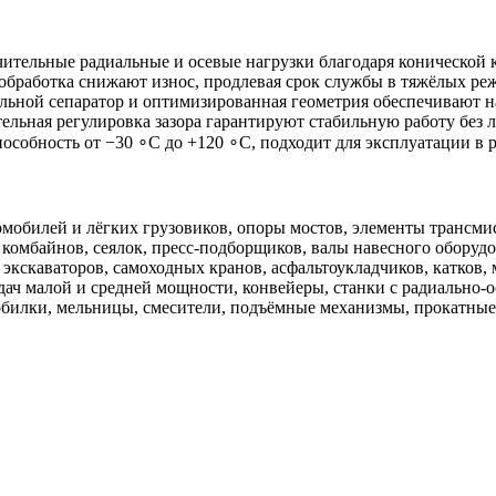
ительные радиальные и осевые нагрузки благодаря конической 
бработка снижают износ, продлевая срок службы в тяжёлых ре
ьной сепаратор и оптимизированная геометрия обеспечивают на
ельная регулировка зазора гарантируют стабильную работу без
собность от −30 ∘C до +120 ∘C, подходит для эксплуатации в 
обилей и лёгких грузовиков, опоры мостов, элементы трансмис
 комбайнов, сеялок, пресс‑подборщиков, валы навесного оборудо
экскаваторов, самоходных кранов, асфальтоукладчиков, катков,
ач малой и средней мощности, конвейеры, станки с радиально‑о
билки, мельницы, смесители, подъёмные механизмы, прокатные