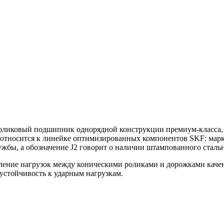
оликовый подшипник однорядной конструкции премиум‑класса,
ь относится к линейке оптимизированных компонентов SKF: ма
ужбы, а обозначение J2 говорит о наличии штампованного стальн
ение нагрузок между коническими роликами и дорожками качени
устойчивость к ударным нагрузкам.