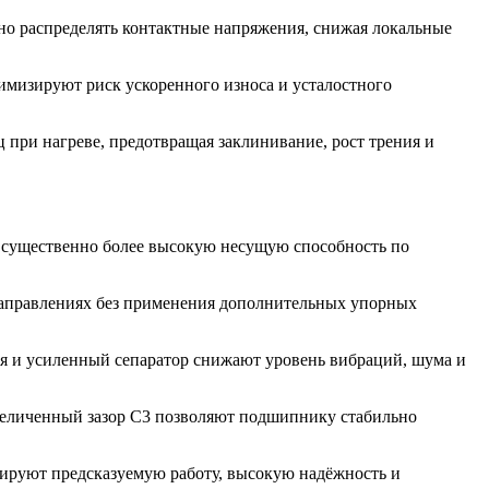
но распределять контактные напряжения, снижая локальные
имизируют риск ускоренного износа и усталостного
 при нагреве, предотвращая заклинивание, рост трения и
т существенно более высокую несущую способность по
направлениях без применения дополнительных упорных
я и усиленный сепаратор снижают уровень вибраций, шума и
увеличенный зазор C3 позволяют подшипнику стабильно
тируют предсказуемую работу, высокую надёжность и