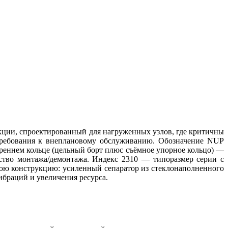
ии, спроектированный для нагруженных узлов, где критичны
требования к внеплановому обслуживанию. Обозначение NUP
реннем кольце (цельный борт плюс съёмное упорное кольцо) —
бство монтажа/демонтажа. Индекс 2310 — типоразмер серии с
ю конструкцию: усиленный сепаратор из стеклонаполненного
ибраций и увеличения ресурса.