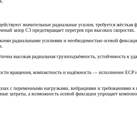
х.
ствуют значительные радиальные усилия, требуется жёсткая фи
енный зазор C3 предотвращает перегрев при высоких скоростях.
сокими радиальными усилиями и необходимостью осевой фиксац
и.
чна высокая радиальная грузоподъёмность, устойчивость к уда
рости вращения, компактность и надёжность — исполнение ECP и
 узлах с переменными нагрузками, вибрациями и требованиями 
ные затраты, а возможность осевой фиксации упрощает компоно