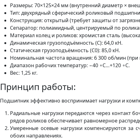
Размеры: 70×125×24 мм (внутренний диаметр × вне
Тип: двухрядный сферический роликовый подшипни
Конструкция: открытый (требует защиты от загрязне
Сепаратор: полиамидный, центрируемый по роликам
Материал колец и роликов: хромистая сталь (высока
Динамическая грузоподъёмность (C): 64,0 кН.
Статическая грузоподъёмность (C0​): 85,0 кН.
Номинальная частота вращения: 6 300 об/мин (при
Диапазон рабочих температур: −40 ∘C…+120 ∘C.
Вес: 1,25 кг.
Принцип работы:
Подшипник эффективно воспринимает нагрузки и компе
Радиальные нагрузки передаются через контакт б
рядов роликов обеспечивает равномерное распреде
Умеренные осевые нагрузки компенсируются за с
обоих направлениях.