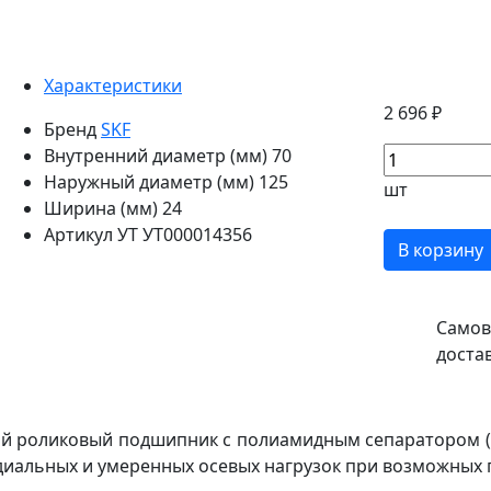
Характеристики
2 696 ₽
Бренд
SKF
Внутренний диаметр (мм)
70
Наружный диаметр (мм)
125
шт
Ширина (мм)
24
Артикул УТ
УТ000014356
В корзину
Самов
доста
й роликовый подшипник с полиамидным сепаратором (T
диальных и умеренных осевых нагрузок при возможных п