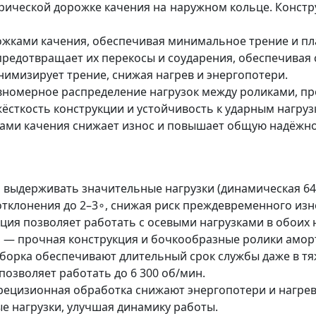
рической дорожке качения на наружном кольце. Констр
жками качения, обеспечивая минимальное трение и пл
редотвращает их перекосы и соударения, обеспечивая 
имизирует трение, снижая нагрев и энергопотери.
вномерное распределение нагрузок между роликами, пр
сткость конструкции и устойчивость к ударным нагруз
ами качения снижает износ и повышает общую надёжнос
ыдерживать значительные нагрузки (динамическая 64,0 
отклонения до 2–3∘, снижая риск преждевременного изн
ция позволяет работать с осевыми нагрузками в обоих 
 — прочная конструкция и бочкообразные ролики амор
сборка обеспечивают длительный срок службы даже в тя
позволяет работать до 6 300 об/мин.
рецизионная обработка снижают энергопотери и нагрев
 нагрузки, улучшая динамику работы.