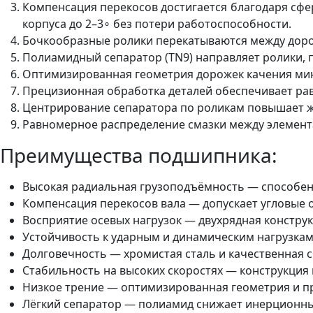
Компенсация перекосов достигается благодаря сфе
корпуса до 2–3∘ без потери работоспособности.
Бочкообразные ролики перекатываются между доро
Полиамидный сепаратор (TN9) направляет ролики, п
Оптимизированная геометрия дорожек качения мин
Прецизионная обработка деталей обеспечивает ра
Центрирование сепаратора по роликам повышает жё
Равномерное распределение смазки между элемент
Преимущества подшипника:
Высокая радиальная грузоподъёмность — способен в
Компенсация перекосов вала — допускает угловые 
Восприятие осевых нагрузок — двухрядная конструк
Устойчивость к ударным и динамическим нагрузкам
Долговечность — хромистая сталь и качественная 
Стабильность на высоких скоростях — конструкция 
Низкое трение — оптимизированная геометрия и п
Лёгкий сепаратор — полиамид снижает инерционные