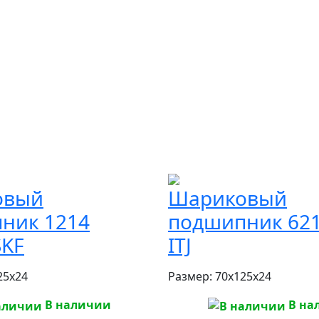
овый
Шариковый
ник 1214
подшипник 621
SKF
ITJ
25x24
Размер:
70x125x24
В наличии
В на