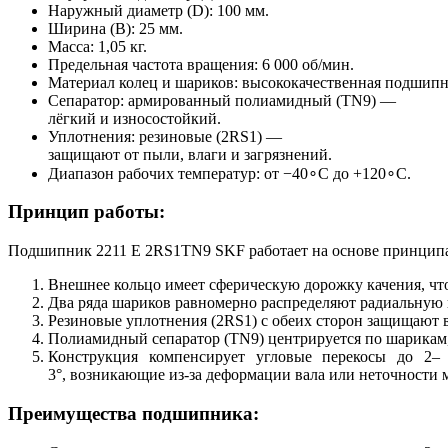
Наружный диаметр (D): 100 мм.
Ширина (B): 25 мм.
Масса: 1,05 кг.
Предельная частота вращения: 6 000 об/мин.
Материал колец и шариков: высококачественная подшипн
Сепаратор: армированный полиамидный (TN9) —
лёгкий и износостойкий.
Уплотнения: резиновые (2RS1) —
защищают от пыли, влаги и загрязнений.
Диапазон рабочих температур: от −40∘C до +120∘C.
Принцип работы:
Подшипник 2211 E 2RS1TN9 SKF работает на основе принципа
Внешнее кольцо имеет сферическую дорожку качения, что
Два ряда шариков равномерно распределяют радиальную 
Резиновые уплотнения (2RS1) с обеих сторон защищают 
Полиамидный сепаратор (TN9) центрируется по шарикам,
Конструкция компенсирует угловые перекосы до 2–
3°, возникающие из‑за деформации вала или неточности 
Преимущества подшипника: