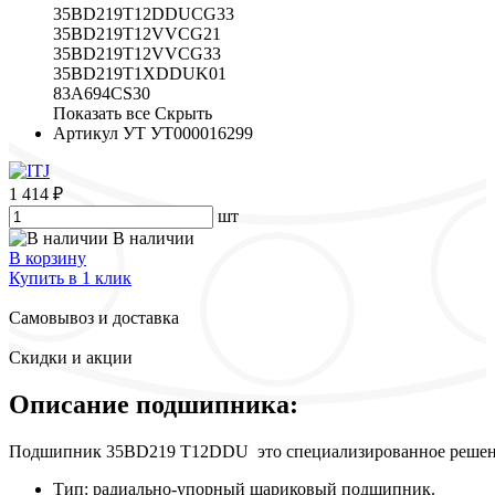
35BD219T12DDUCG33
35BD219T12VVCG21
35BD219T12VVCG33
35BD219T1XDDUK01
83A694CS30
Показать все
Скрыть
Артикул УТ
УТ000016299
1 414 ₽
шт
В наличии
В корзину
Купить в 1 клик
Самовывоз и доставка
Скидки и акции
Описание подшипника:
Подшипник 35BD219 T12DDU это специализированное решение д
Тип: радиально-упорный шариковый подшипник.