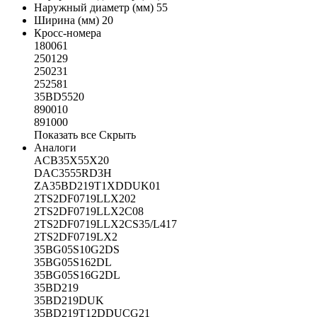
Наружный диаметр (мм)
55
Ширина (мм)
20
Кросс-номера
180061
250129
250231
252581
35BD5520
890010
891000
Показать все
Скрыть
Аналоги
ACB35X55X20
DAC3555RD3H
ZA35BD219T1XDDUK01
2TS2DF0719LLX202
2TS2DF0719LLX2C08
2TS2DF0719LLX2CS35/L417
2TS2DF0719LX2
35BG05S10G2DS
35BG05S162DL
35BG05S16G2DL
35BD219
35BD219DUK
35BD219T12DDUCG21