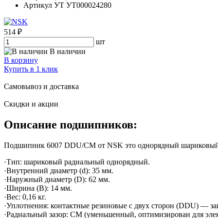
Артикул УТ
УТ000024280
514 ₽
шт
В наличии
В корзину
Купить в 1 клик
Самовывоз и доставка
Скидки и акции
Описание подшипников:
Подшипник 6007 DDU/CM от NSK это однорядный шариковый рад
·Тип: шариковый радиальный однорядный.
·Внутренний диаметр (d): 35 мм.
·Наружный диаметр (D): 62 мм.
·Ширина (B): 14 мм.
·Вес: 0,16 кг.
·Уплотнения: контактные резиновые с двух сторон (DDU) — защ
·Радиальный зазор: CM (уменьшенный, оптимизирован для элек