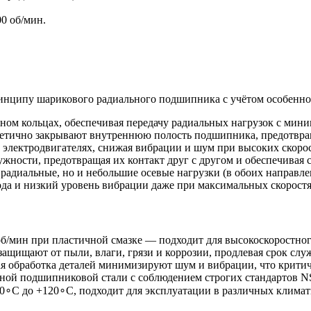
0 об/мин.
нципу шарикового радиального подшипника с учётом особенно
ном кольцах, обеспечивая передачу радиальных нагрузок с мин
етично закрывают внутреннюю полость подшипника, предотвращ
 электродвигателях, снижая вибрации и шум при высоких скоро
жности, предотвращая их контакт друг с другом и обеспечивая 
радиальные, но и небольшие осевые нагрузки (в обоих направле
хода и низкий уровень вибрации даже при максимальных скорост
об/мин при пластичной смазке — подходит для высокоскоростног
ащищают от пыли, влаги, грязи и коррозии, продлевая срок слу
 обработка деталей минимизируют шум и вибрации, что критич
нной подшипниковой стали с соблюдением строгих стандартов N
0∘C до +120∘C, подходит для эксплуатации в различных климат