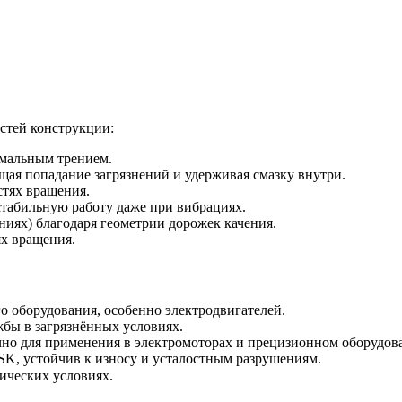
стей конструкции:
имальным трением.
ая попадание загрязнений и удерживая смазку внутри.
стях вращения.
стабильную работу даже при вибрациях.
ниях) благодаря геометрии дорожек качения.
ях вращения.
о оборудования, особенно электродвигателей.
жбы в загрязнённых условиях.
но для применения в электромоторах и прецизионном оборудов
SK, устойчив к износу и усталостным разрушениям.
ических условиях.