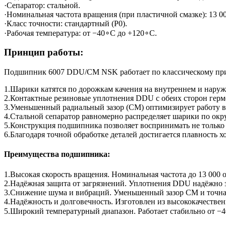
·Сепаратор: стальной.
·Номинальная частота вращения (при пластичной смазке): 13 00
·Класс точности: стандартный (P0).
·Рабочая температура: от −40∘C до +120∘C.
Принцип работы:
Подшипник 6007 DDU/CM NSK работает по классическому при
1.Шарики катятся по дорожкам качения на внутреннем и наруж
2.Контактные резиновые уплотнения DDU с обеих сторон герм
3.Уменьшенный радиальный зазор (CM) оптимизирует работу в
4.Стальной сепаратор равномерно распределяет шарики по окру
5.Конструкция подшипника позволяет воспринимать не только 
6.Благодаря точной обработке деталей достигается плавность 
Преимущества подшипника:
1.Высокая скорость вращения. Номинальная частота до 13 000 
2.Надёжная защита от загрязнений. Уплотнения DDU надёжно з
3.Снижение шума и вибраций. Уменьшенный зазор CM и точная
4.Надёжность и долговечность. Изготовлен из высококачестве
5.Широкий температурный диапазон. Работает стабильно от −4