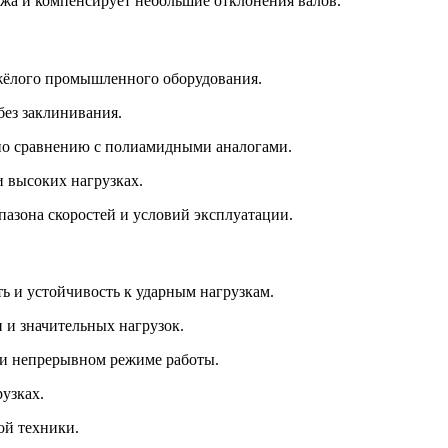
ажа и компенсирует небольшие отклонения валов.
яжёлого промышленного оборудования.
без заклинивания.
 по сравнению с полиамидными аналогами.
 высоких нагрузках.
азона скоростей и условий эксплуатации.
ь и устойчивость к ударным нагрузкам.
и значительных нагрузок.
ри непрерывном режиме работы.
узках.
ой техники.