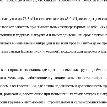
т перекос до 8 минут, что снижает требования к точности монт
нагрузки до 76,5 кН и статические до 45,0 кН, подходит для т
зволяет работать при значительных температурных колебаниях 
стойчив к ударным нагрузкам и имеет длительный срок службы
чивает минимальные вибрации и низкий уровень шума даже при
ами смазки (пластичной и жидкой), подходит для широкого диап
валы прокатных станов, где критичны высокая грузоподъёмност
и, мельницы, работающие в условиях запылённости, вибрации 
асосы электростанций, где важна надёжность и долговечность п
и, рольганги, работающие при повышенных температурах и нагр
ссии грузовых автомобилей, строительной и сельскохозяйственн