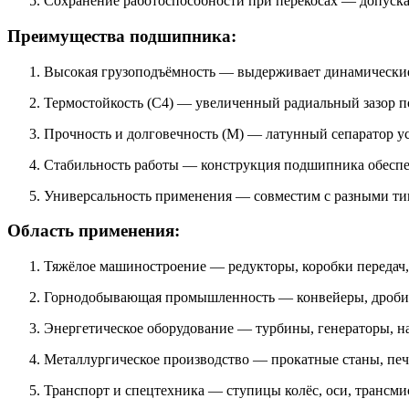
Сохранение работоспособности при перекосах — допускае
Преимущества подшипника:
Высокая грузоподъёмность — выдерживает динамические 
Термостойкость (C4) — увеличенный радиальный зазор по
Прочность и долговечность (M) — латунный сепаратор у
Стабильность работы — конструкция подшипника обеспе
Универсальность применения — совместим с разными тип
Область применения:
Тяжёлое машиностроение — редукторы, коробки передач, 
Горнодобывающая промышленность — конвейеры, дробилк
Энергетическое оборудование — турбины, генераторы, н
Металлургическое производство — прокатные станы, печ
Транспорт и спецтехника — ступицы колёс, оси, трансми