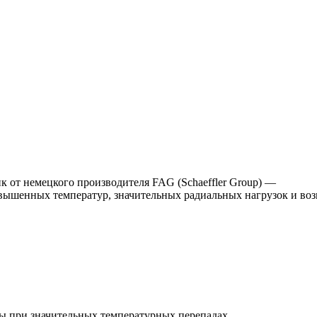
т немецкого производителя FAG (Schaeffler Group) —
повышенных температур, значительных радиальных нагрузок и в
оты при значительных температурных перепадах.