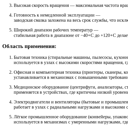
Высокая скорость вращения — максимальная частота вра
Готовность к немедленной эксплуатации —
заводская смазка заложена на весь срок службы, что иск
Широкий диапазон рабочих температур —
стабильная работа в диапазоне от −40∘C до +120∘C дел
Область применения:
Бытовая техника (стиральные машины, пылесосы, кухон
используется в узлах с высокими скоростями вращения, г
Офисная и компьютерная техника (принтеры, сканеры, к
устанавливается в механизмах с повышенными требован
Медицинское оборудование (центрифуги, анализаторы, с
применяется в устройствах, где критичны низкий уровень
Электродвигатели и вентиляторы (бытовые и промышле
работает в узлах с радиальными нагрузками и высокими 
Лёгкое промышленное оборудование (конвейеры, упаков
используется в механизмах с умеренными нагрузками, гд