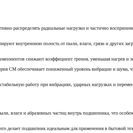
вно распределять радиальные нагрузки и частично воспринимат
ируют внутреннюю полость от пыли, влаги, грязи и других заг
 компонентов снижают коэффициент трения, уменьшая нагрев и 
ерия CM обеспечивает пониженный уровень вибрации и шума, ч
 стабильную работу при вибрациях, ударных нагрузках и перем
и, влаги и абразивных частиц внутрь подшипника, что особен
 что делает подшипник идеальным для применения в бытовой те