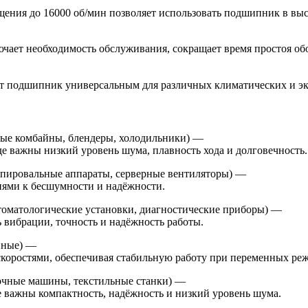
щения до 16000 об/мин позволяет использовать подшипник в выс
лючает необходимость обслуживания, сокращает время простоя о
ает подшипник универсальным для различных климатических и э
ные комбайны, блендеры, холодильники) —
де важны низкий уровень шума, плавность хода и долговечность.
опировальные аппараты, серверные вентиляторы) —
иями к бесшумности и надёжности.
томатологические установки, диагностические приборы) —
 вибрации, точность и надёжность работы.
нные) —
скоростями, обеспечивая стабильную работу при переменных ре
очные машины, текстильные станки) —
е важны компактность, надёжность и низкий уровень шума.