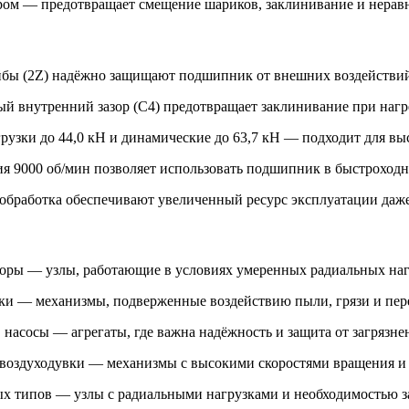
ром — предотвращает смещение шариков, заклинивание и нерав
йбы (2Z) надёжно защищают подшипник от внешних воздействий,
й внутренний зазор (C4) предотвращает заклинивание при нагр
грузки до 44,0 кН и динамические до 63,7 кН — подходит для 
ния 9000 об/мин позволяет использовать подшипник в быстроход
обработка обеспечивают увеличенный ресурс эксплуатации даже
торы — узлы, работающие в условиях умеренных радиальных на
лки — механизмы, подверженные воздействию пыли, грязи и пер
асосы — агрегаты, где важна надёжность и защита от загрязне
, воздуходувки — механизмы с высокими скоростями вращения
х типов — узлы с радиальными нагрузками и необходимостью з