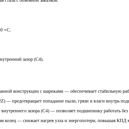
 сталь с объёмной закалкой.
20 ∘C.
нутренний зазор (C4).
анной конструкции с шариками — обеспечивает стабильную раб
Z) — предотвращает попадание пыли, грязи и влаги внутрь под
 внутреннего зазора (C4) — позволяет подшипнику работать бе
ам колец — снижает нагрев узла и энергопотери, повышая КПД 