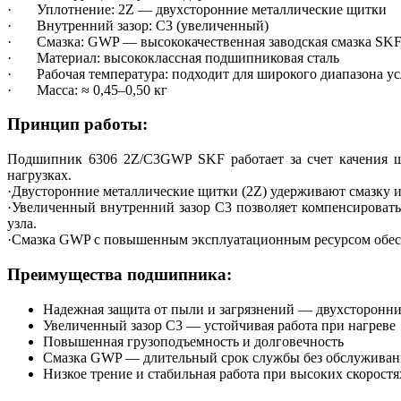
· Уплотнение: 2Z — двухсторонние металлические щитки
· Внутренний зазор: C3 (увеличенный)
· Смазка: GWP — высококачественная заводская смазка SK
· Материал: высококлассная подшипниковая сталь
· Рабочая температура: подходит для широкого диапазона у
· Масса: ≈ 0,45–0,50 кг
Принцип работы:
Подшипник 6306 2Z/C3GWP SKF работает за счет качения ш
нагрузках.
·Двусторонние металлические щитки (2Z) удерживают смазку и
·Увеличенный внутренний зазор C3 позволяет компенсироват
узла.
·Смазка GWP с повышенным эксплуатационным ресурсом обеспе
Преимущества подшипника:
Надежная защита от пыли и загрязнений — двухсторонни
Увеличенный зазор C3 — устойчивая работа при нагреве
Повышенная грузоподъемность и долговечность
Смазка GWP — длительный срок службы без обслуживан
Низкое трение и стабильная работа при высоких скоростя