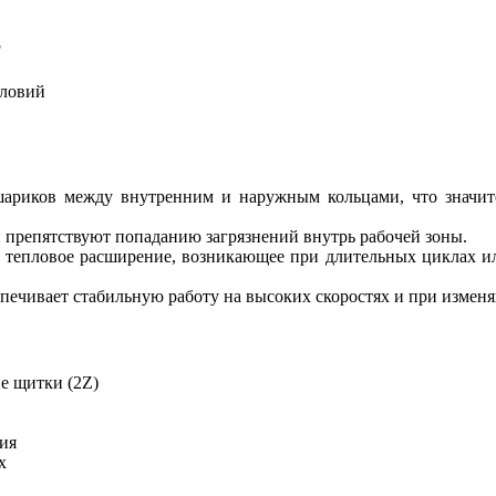
F
словий
ариков между внутренним и наружным кольцами, что значите
 препятствуют попаданию загрязнений внутрь рабочей зоны.
ь тепловое расширение, возникающее при длительных циклах и
чивает стабильную работу на высоких скоростях и при изменя
е щитки (2Z)
ия
х