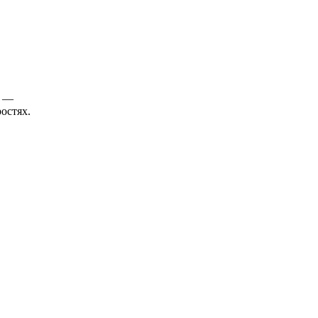
ы —
остях.