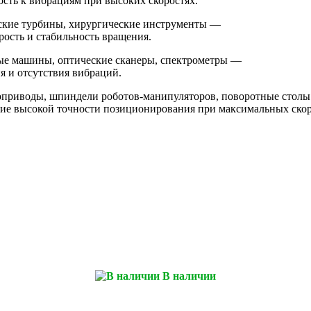
ость к вибрациям при высоких скоростях.
ские турбины, хирургические инструменты —
рость и стабильность вращения.
ые машины, оптические сканеры, спектрометры —
 и отсутствия вибраций.
воприводы, шпиндели роботов‑манипуляторов, поворотные стол
ие высокой точности позиционирования при максимальных скор
В наличии