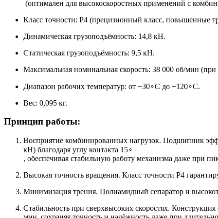
(оптимален для высокоскоростных применений с комбин
Класс точности: P4 (прецизионный класс, повышенные тр
Динамическая грузоподъёмность: 14,8 кН.
Статическая грузоподъёмность: 9,5 кН.
Максимальная номинальная скорость: 38 000 об/мин (при
Диапазон рабочих температур: от −30∘C до +120∘C.
Вес: 0,095 кг.
Принцип работы:
Восприятие комбинированных нагрузок. Подшипник эффек
кН) благодаря углу контакта 15∘
, обеспечивая стабильную работу механизма даже при пи
Высокая точность вращения. Класс точности P4 гарантир
Минимизация трения. Полиамидный сепаратор и высокот
Стабильность при сверхвысоких скоростях. Конструкция о
мин, сохраняя точность и надёжность даже при длительн