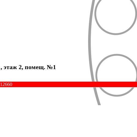
1, этаж 2, помещ. №1
012660