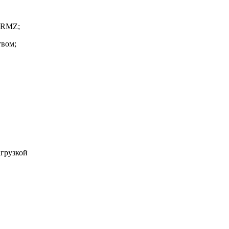
м RMZ;
твом;
агрузкой