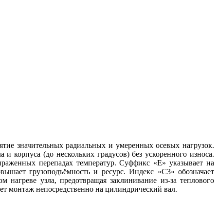
тие значительных радиальных и умеренных осевых нагрузок.
и корпуса (до нескольких градусов) без ускоренного износа.
ыраженных перепадах температур. Суффикс «E» указывает на
ышает грузоподъёмность и ресурс. Индекс «C3» обозначает
 нагреве узла, предотвращая заклинивание из‑за теплового
ает монтаж непосредственно на цилиндрический вал.