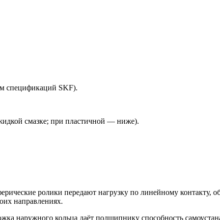
ым спецификаций SKF).
 жидкой смазке; при пластичной — ниже).
ферические ролики передают нагрузку по линейному контакту, о
оих направлениях.
рожка наружного кольца даёт подшипнику способность самоуста