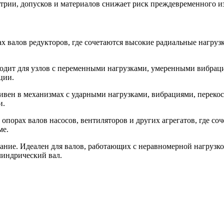
трии, допусков и материалов снижает риск преждевременного и
х валов редукторов, где сочетаются высокие радиальные нагр
одит для узлов с переменными нагрузками, умеренными вибрац
ции.
вен в механизмах с ударными нагрузками, вибрациями, переко
и.
 опорах валов насосов, вентиляторов и других агрегатов, где с
ме.
ание. Идеален для валов, работающих с неравномерной нагрузко
линдрический вал.