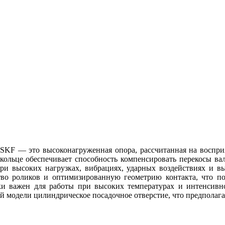
KF — это высоконагруженная опора, рассчитанная на восприя
ольце обеспечивает способность компенсировать перекосы вала 
при высоких нагрузках, вибрациях, ударных воздействиях и в
о роликов и оптимизированную геометрию контакта, что пов
 важен для работы при высоких температурах и интенсивном
ой модели цилиндрическое посадочное отверстие, что предполаг