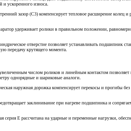
й и ускоренного износа.
ренний зазор (C3) компенсирует тепловое расширение колец и 
аратор удерживает ролики в правильном положении, равномерно
линдрическое отверстие позволяет устанавливать подшипник ста
жную передачу крутящего момента.
с увеличенным числом роликов и линейным контактом позволяет
метру однорядные и шариковые аналоги.
еская наружная дорожка компенсирует перекосы и прогибы без 
предотвращает заклинивание при нагреве подшипника и сопрягае
ая серия E рассчитана на ударные и переменные нагрузки, обе