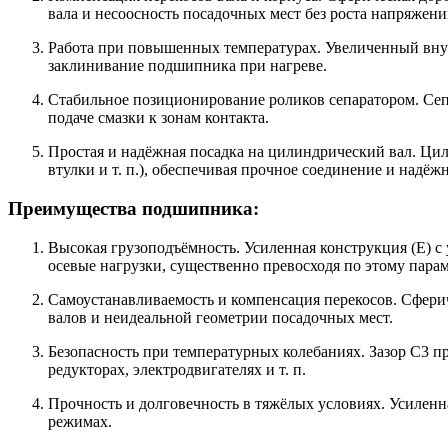
вала и несоосность посадочных мест без роста напряжени
Работа при повышенных температурах. Увеличенный внут
заклинивание подшипника при нагреве.
Стабильное позиционирование роликов сепаратором. Сеп
подаче смазки к зонам контакта.
Простая и надёжная посадка на цилиндрический вал. Ци
втулки и т. п.), обеспечивая прочное соединение и надё
Преимущества подшипника:
Высокая грузоподъёмность. Усиленная конструкция (E) 
осевые нагрузки, существенно превосходя по этому пара
Самоустанавливаемость и компенсация перекосов. Сферич
валов и неидеальной геометрии посадочных мест.
Безопасность при температурных колебаниях. Зазор C3 
редукторах, электродвигателях и т. п.
Прочность и долговечность в тяжёлых условиях. Усиленн
режимах.