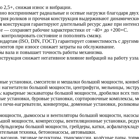
 2,5∘, снижая износ и вибрации.
но воспринимает радиальные и осевые нагрузки благодаря двух
трия роликов и прочная конструкция выдерживают динамические
 конструкция гарантируют длительный ресурс даже при интенс
е — сохраняет рабочие характеристики от −40∘ до +200∘C.
контролировать состояние и пополнять смазку.
дартам (ISO, DIN, ГОСТ) гарантирует совместимость с другим
ентов при износе снижает затраты на обслуживание.
ы вала и повышает точность работы механизма.
струкция снижает негативное влияние вибраций на работу узла
ные установки, смесители и мешалки большой мощности, конве
и нагнетатели большой мощности, центрифуги, мельницы, экстр
карьерные экскаваторы большой мощности, дробилки всех типо
ные установки, буровые установки, сортировочные комплексы, 
и печи‑нагреватели, конвертеры, доменные установки, роликов
 мощности, дымососы и вентиляторы большой мощности, насосы
льшой мощности, компрессоры, вентиляционные установки, реду
 бульдозеры большой мощности, грейдеры, катки, асфальтоукла
ительная техника, бетононасосы, автовышки.
 вагонов, тяговые редукторы, трансмиссии, колёсные пары, то