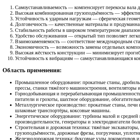
Самоустанавливаемость — компенсирует перекосы вала до
Высокая комбинированная грузоподъёмность — эффектив
Устойчивость к ударным нагрузкам — сферическая геоме
Долговечность — качественные материалы и продуманная
Стабильность работы в широком температурном диапазон
Удобство обслуживания — открытый тип позволяет легко 
Взаимозаменяемость — соответствие международным стан
Экономичность — возможность замены отдельных компон
Высокая жёсткость конструкции — минимизирует прогиб
Устойчивость к вибрациям — самоустанавливающаяся кон
Область применения:
Промышленное оборудование: прокатные станы, дробиль
прессы, станки тяжёлого машиностроения, вентиляторы 
Горнодобывающая и перерабатывающая промышленность: 
питатели и грохоты, шахтное оборудование, обогатитель
Металлургическое производство: прокатные станы, печи 
шлаковые транспортёры, коксовые машины.
Энергетическое оборудование: турбины малой и средней
производительности, генераторы и электродвигатели бо
Строительная и дорожная техника: тяжёлые экскаваторы,
грузоподъёмности, дорожные фрезы, погрузчики, уплотн
Железнодорожная техника: буксовые узлы локомотивов и