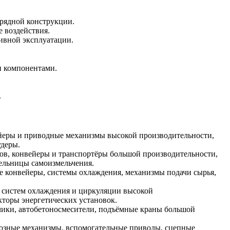
рядной конструкции.
 воздействия.
ивной эксплуатации.
и компонентами.
.
йеры и приводные механизмы высокой производительности,
удеры.
в, конвейеры и транспортёры большой производительности,
мельницы самоизмельчения.
ые конвейеры, системы охлаждения, механизмы подачи сырья,
 систем охлаждения и циркуляции высокой
кторы энергетических установок.
дчики, автобетоносмесители, подъёмные краны большой
рмозные механизмы, вспомогательные приводы, сцепные