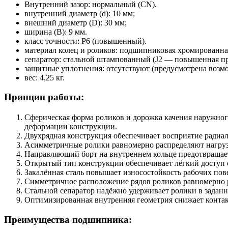
Внутренний зазор: нормальный (CN).
внутренний диаметр (d): 10 мм;
внешний диаметр (D): 30 мм;
ширина (B): 9 мм.
класс точности: P6 (повышенный).
материал колец и роликов: подшипниковая хромированная
сепаратор: стальной штампованный (J2 — повышенная про
защитные уплотнения: отсутствуют (предусмотрена возм
вес: 4,25 кг.
Принцип работы:
Сферическая форма роликов и дорожка качения наружног
деформации конструкции.
Двухрядная конструкция обеспечивает восприятие радиал
Асимметричные ролики равномерно распределяют нагрузк
Направляющий борт на внутреннем кольце предотвращает
Открытый тип конструкции обеспечивает лёгкий доступ с
Закалённая сталь повышает износостойкость рабочих пов
Симметричное расположение рядов роликов равномерно р
Стальной сепаратор надёжно удерживает ролики в заданн
Оптимизированная внутренняя геометрия снижает контак
Преимущества подшипника: