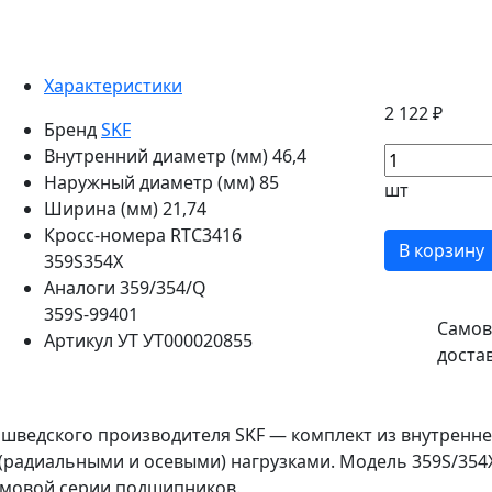
Характеристики
2 122 ₽
Бренд
SKF
Внутренний диаметр (мм)
46,4
Наружный диаметр (мм)
85
шт
Ширина (мм)
21,74
Кросс-номера
RTC3416
В корзину
359S354X
Аналоги
359/354/Q
359S-99401
Самов
Артикул УТ
УТ000020855
доста
едского производителя SKF — комплект из внутреннего 
радиальными и осевыми) нагрузками. Модель 359S/354
ймовой серии подшипников.