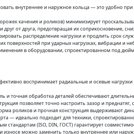
овать внутреннее и наружное кольца — это удобно пр
дорожек качения и роликов) минимизирует проскальзыва
 друг от друга, предотвращая их соприкосновение, сни
зировать распределение нагрузки и продлить срок слу
их поверхностей при ударных нагрузках, вибрации и не
именения в оборудовании, спроектированном под дюймо
ективно воспринимает радиальные и осевые нагрузки 
ь и точная обработка деталей обеспечивают длительны
рукция позволяет точно настроить зазор и преднатяг, 
орма роликов и прочная конструкция выдерживают дин
рта — идеально подходит для техники, спроектирован
 стандартам (ISO, DIN, ГОСТ) гарантирует совместимо
износе можно заменить только внутреннее или наружно