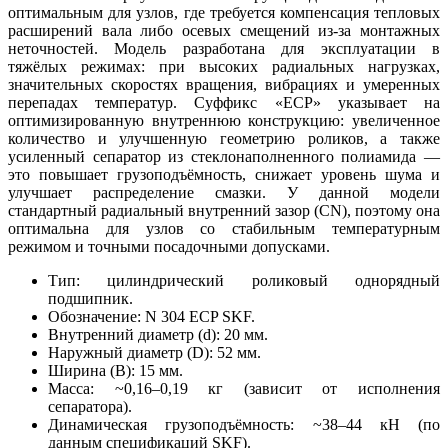
оптимальным для узлов, где требуется компенсация тепловых
расширений вала либо осевых смещений из‑за монтажных
неточностей. Модель разработана для эксплуатации в
тяжёлых режимах: при высоких радиальных нагрузках,
значительных скоростях вращения, вибрациях и умеренных
перепадах температур. Суффикс «ECP» указывает на
оптимизированную внутреннюю конструкцию: увеличенное
количество и улучшенную геометрию роликов, а также
усиленный сепаратор из стеклонаполненного полиамида —
это повышает грузоподъёмность, снижает уровень шума и
улучшает распределение смазки. У данной модели
стандартный радиальный внутренний зазор (CN), поэтому она
оптимальна для узлов со стабильным температурным
режимом и точными посадочными допусками.
Тип: цилиндрический роликовый однорядный
подшипник.
Обозначение: N 304 ECP SKF.
Внутренний диаметр (d): 20 мм.
Наружный диаметр (D): 52 мм.
Ширина (B): 15 мм.
Масса: ~0,16–0,19 кг (зависит от исполнения
сепаратора).
Динамическая грузоподъёмность: ~38–44 кН (по
данным спецификаций SKF).