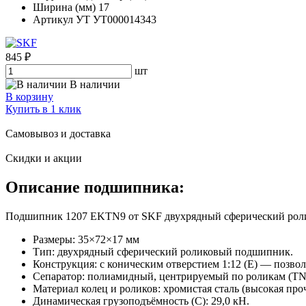
Ширина (мм)
17
Артикул УТ
УТ000014343
845 ₽
шт
В наличии
В корзину
Купить в 1 клик
Самовывоз и доставка
Скидки и акции
Описание подшипника:
Подшипник 1207 EKTN9 от SKF двухрядный сферический ролико
Размеры: 35×72×17 мм
Тип: двухрядный сферический роликовый подшипник.
Конструкция: с коническим отверстием 1:12 (E) — позвол
Сепаратор: полиамидный, центрируемый по роликам (TN
Материал колец и роликов: хромистая сталь (высокая проч
Динамическая грузоподъёмность (C): 29,0 кН.