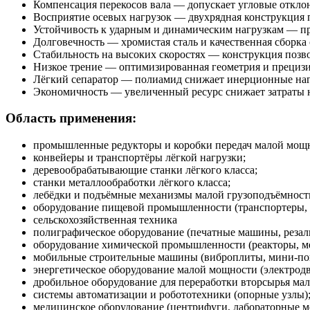
Компенсация перекосов вала — допускает угловые отклон
Восприятие осевых нагрузок — двухрядная конструкция п
Устойчивость к ударным и динамическим нагрузкам — пр
Долговечность — хромистая сталь и качественная сборка
Стабильность на высоких скоростях — конструкция позвол
Низкое трение — оптимизированная геометрия и прецизи
Лёгкий сепаратор — полиамид снижает инерционные наг
Экономичность — увеличенный ресурс снижает затраты н
Область применения:
промышленные редукторы и коробки передач малой мощ
конвейеры и транспортёры лёгкой нагрузки;
деревообрабатывающие станки лёгкого класса;
станки металлообработки лёгкого класса;
лебёдки и подъёмные механизмы малой грузоподъёмност
оборудование пищевой промышленности (транспортеры, 
сельскохозяйственная техника
полиграфическое оборудование (печатные машины, резал
оборудование химической промышленности (реакторы, м
мобильные строительные машины (виброплиты, мини‑по
энергетическое оборудование малой мощности (электродв
дробильное оборудование для переработки вторсырья ма
системы автоматизации и робототехники (опорные узлы)
медицинское оборудование (центрифуги, лабораторные м