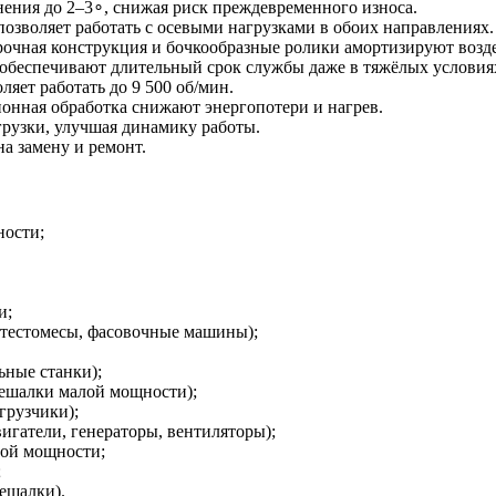
ения до 2–3∘, снижая риск преждевременного износа.
озволяет работать с осевыми нагрузками в обоих направлениях.
очная конструкция и бочкообразные ролики амортизируют возд
 обеспечивают длительный срок службы даже в тяжёлых условия
яет работать до 9 500 об/мин.
онная обработка снижают энергопотери и нагрев.
рузки, улучшая динамику работы.
а замену и ремонт.
ности;
и;
тестомесы, фасовочные машины);
ьные станки);
ешалки малой мощности);
грузчики);
игатели, генераторы, вентиляторы);
лой мощности;
;
ешалки).