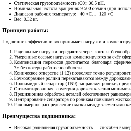
Статическая грузоподъёмность (C0​): 36,5 кН.
Номинальная частота вращения: 9 500 об/мин (при испол
Диапазон рабочих температур: −40 ∘C…+120 ∘C.
Вес: 0,32 кг.
Принцип работы:
Подшипник эффективно воспринимает нагрузки и компенсируе
Радиальные нагрузки передаются через контакт бочкообр
Умеренные осевые нагрузки компенсируются за счёт сфе
Компенсация перекосов достигается благодаря сферич
3∘ без потери работоспособности.
Коническое отверстие (1:12) позволяет точно регулирова
Бочкообразные ролики перекатываются между дорожками 
Полиамидный сепаратор (TN9) направляет ролики, предот
Оптимизированная геометрия дорожек качения минимизир
Прецизионная обработка деталей обеспечивает равномер
Центрирование сепаратора по роликам повышает жёсткос
Равномерное распределение смазки между элементами ка
Преимущества подшипника:
Высокая радиальная грузоподъёмность — способен выдерж