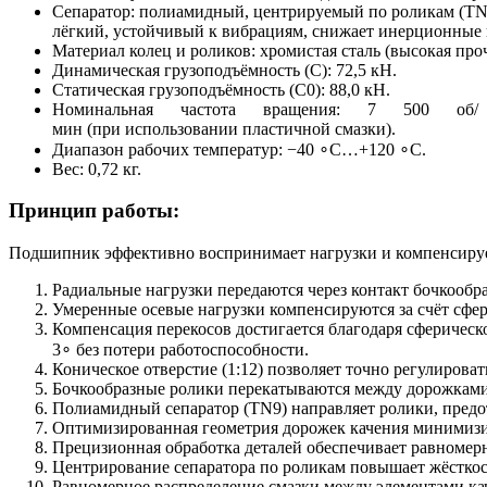
Сепаратор: полиамидный, центрируемый по роликам (T
лёгкий, устойчивый к вибрациям, снижает инерционные 
Материал колец и роликов: хромистая сталь (высокая проч
Динамическая грузоподъёмность (C): 72,5 кН.
Статическая грузоподъёмность (C0​): 88,0 кН.
Номинальная частота вращения: 7 500 об/
мин (при использовании пластичной смазки).
Диапазон рабочих температур: −40 ∘C…+120 ∘C.
Вес: 0,72 кг.
Принцип работы:
Подшипник эффективно воспринимает нагрузки и компенсируе
Радиальные нагрузки передаются через контакт бочкообр
Умеренные осевые нагрузки компенсируются за счёт сфе
Компенсация перекосов достигается благодаря сферическ
3∘ без потери работоспособности.
Коническое отверстие (1:12) позволяет точно регулирова
Бочкообразные ролики перекатываются между дорожками 
Полиамидный сепаратор (TN9) направляет ролики, предот
Оптимизированная геометрия дорожек качения минимизир
Прецизионная обработка деталей обеспечивает равномер
Центрирование сепаратора по роликам повышает жёсткос
Равномерное распределение смазки между элементами ка