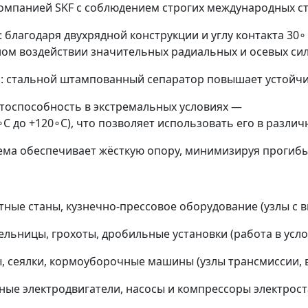
омпанией SKF с соблюдением строгих международных ста
благодаря двухрядной конструкции и углу контакта 30∘
м воздействии значительных радиальных и осевых сил
: стальной штампованный сепаратор повышает устойчив
тоспособность в экстремальных условиях —
C до +120∘C), что позволяет использовать его в различ
ема обеспечивает жёсткую опору, минимизируя прогиб
тные станы, кузнечно‑прессовое оборудование (узлы с
ницы, грохоты, дробильные установки (работа в услов
, сеялки, кормоуборочные машины (узлы трансмиссии, в
ные электродвигатели, насосы и компрессоры электроста