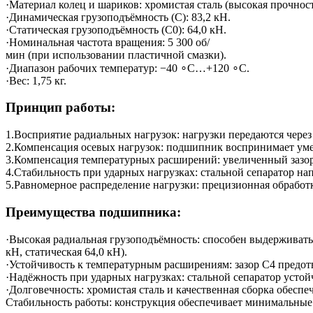
·Материал колец и шариков: хромистая сталь (высокая прочност
·Динамическая грузоподъёмность (C): 83,2 кН.
·Статическая грузоподъёмность (C0​): 64,0 кН.
·Номинальная частота вращения: 5 300 об/
мин (при использовании пластичной смазки).
·Диапазон рабочих температур: −40 ∘C…+120 ∘C.
·Вес: 1,75 кг.
Принцип работы:
1.Восприятие радиальных нагрузок: нагрузки передаются через
2.Компенсация осевых нагрузок: подшипник воспринимает умер
3.Компенсация температурных расширений: увеличенный зазор 
4.Стабильность при ударных нагрузках: стальной сепаратор на
5.Равномерное распределение нагрузки: прецизионная обработ
Преимущества подшипника:
·Высокая радиальная грузоподъёмность: способен выдерживать
кН, статическая 64,0 кН).
·Устойчивость к температурным расширениям: зазор C4 предо
·Надёжность при ударных нагрузках: стальной сепаратор усто
·Долговечность: хромистая сталь и качественная сборка обесп
Стабильность работы: конструкция обеспечивает минимальные 