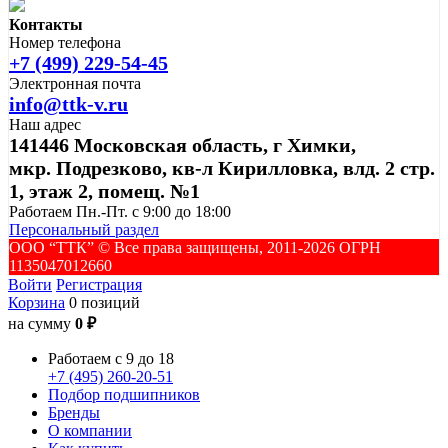
Контакты
Номер телефона
+7 (499) 229-54-45
Электронная почта
info@ttk-v.ru
Наш адрес
141446 Московская область, г Химки,
мкр. Подрезково, кв-л Кирилловка, влд. 2 стр.
1, этаж 2, помещ. №1
Работаем Пн.-Пт. с 9:00 до 18:00
Персональный раздел
ООО “ТТК” ©️ Все права защищены, 2011-2026 ОГРН
1135047012660
Войти
Регистрация
Корзина
0 позиций
на сумму
0 ₽
Работаем с 9 до 18
+7 (495) 260-20-51
Подбор подшипников
Бренды
О компании