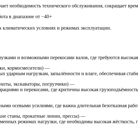
ючает необходимость технического обслуживания, сокращает вре
ота в диапазоне от −40∘
х климатических условиях и режимах эксплуатации.
узками и возможными перекосами валов, где требуются высокая 
лки, кормосмесители) —
ых ударным нагрузкам, запылённости и влаге, обеспечивая стаб
охоты, экскаваторы, погрузчики) —
брациями и перекосами, где критичны высокая грузоподъёмность,
ными осевыми усилиями, где важна длительная безотказная рабо
ие станы, прокатные линии, прессы) —
менных режимах нагрузки, где необходимы высокая жёсткость, 