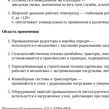
Готовность к немедленной эксплуатации —
заводская смазка, заложенная на весь срок службы, искл
Широкий диапазон рабочих температур — стабильная раб
C до +120∘
C обеспечивает универсальность применения в различны
Область применения
Промышленные редукторы и коробки передач —
используется в механизмах с высокими радиальными нагр
Сельскохозяйственная техника (комбайны, тракторы, сея
устанавливается в трансмиссиях и приводах, подверженн
Горнодобывающая и строительная техника (дробилки, гр
работает в механизмах с экстремальными нагрузками, ви
Конвейерные системы и транспортёры —
применяется в узлах с радиальными нагрузками и умерен
Оборудование тяжёлой промышленности (металлургическ
используется в нагруженных узлах, работающих при пере
Шариковый подшипник 4212 ATN9 SKF