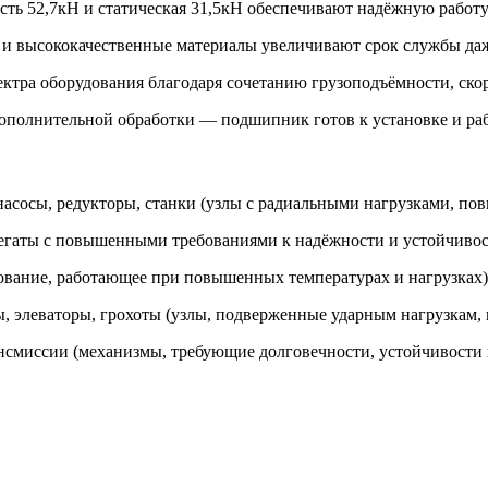
сть 52,7кН и статическая 31,5кН обеспечивают надёжную работу
 и высококачественные материалы увеличивают срок службы даже
ктра оборудования благодаря сочетанию грузоподъёмности, ско
 дополнительной обработки — подшипник готов к установке и раб
насосы, редукторы, станки (узлы с радиальными нагрузками, п
грегаты с повышенными требованиями к надёжности и устойчивос
ование, работающее при повышенных температурах и нагрузках)
элеваторы, грохоты (узлы, подверженные ударным нагрузкам, 
нсмиссии (механизмы, требующие долговечности, устойчивости 